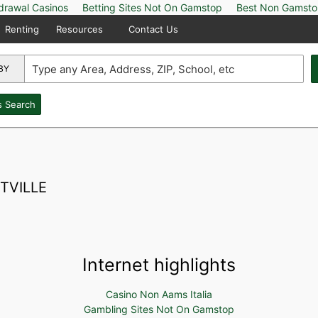
drawal Casinos
Betting Sites Not On Gamstop
Best Non Gamsto
Renting
Resources
Contact Us
 BY
s Search
NTVILLE
Internet highlights
Casino Non Aams Italia
Gambling Sites Not On Gamstop